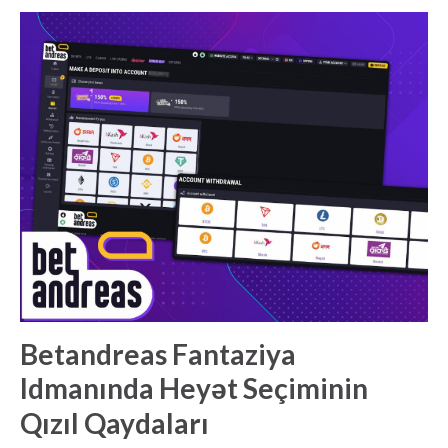
Betandreas Fantaziya
Idmanında Heyət Seçiminin
Qızıl Qaydaları