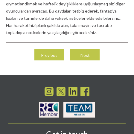
qiymətləndirmək və həftəlik dəyişikliklərə uyğunlaşmaq sizi digər
oyunçulardan ayıracaq. Bu qaydaları tətbiq edərək, fantaziya
liqaları və turnirlərdə daha yüksək nəticələr əldə edə bilərsiniz.
Hər hərəkətinizi planlı şəkildə atın, tələsməyin və təcrübə
topladıqca nəticələrin yaxşılaşdığını görəcəksiniz.
Post
navigation
Previous
Next