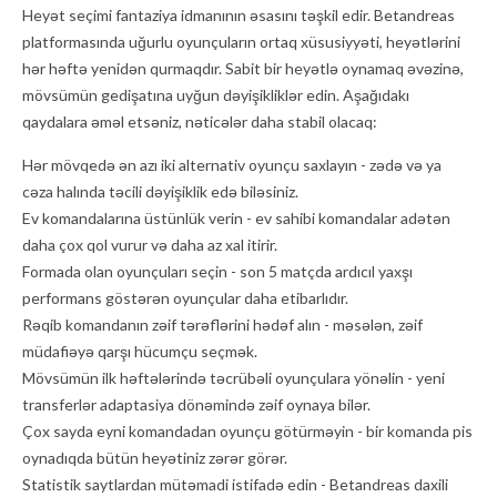
Heyət seçimi fantaziya idmanının əsasını təşkil edir. Betandreas
platformasında uğurlu oyunçuların ortaq xüsusiyyəti, heyətlərini
hər həftə yenidən qurmaqdır. Sabit bir heyətlə oynamaq əvəzinə,
mövsümün gedişatına uyğun dəyişikliklər edin. Aşağıdakı
qaydalara əməl etsəniz, nəticələr daha stabil olacaq:
Hər mövqedə ən azı iki alternativ oyunçu saxlayın - zədə və ya
cəza halında təcili dəyişiklik edə biləsiniz.
Ev komandalarına üstünlük verin - ev sahibi komandalar adətən
daha çox qol vurur və daha az xal itirir.
Formada olan oyunçuları seçin - son 5 matçda ardıcıl yaxşı
performans göstərən oyunçular daha etibarlıdır.
Rəqib komandanın zəif tərəflərini hədəf alın - məsələn, zəif
müdafiəyə qarşı hücumçu seçmək.
Mövsümün ilk həftələrində təcrübəli oyunçulara yönəlin - yeni
transferlər adaptasiya dönəmində zəif oynaya bilər.
Çox sayda eyni komandadan oyunçu götürməyin - bir komanda pis
oynadıqda bütün heyətiniz zərər görər.
Statistik saytlardan mütəmadi istifadə edin - Betandreas daxili