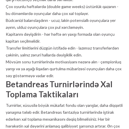
Çox oyunlu həftələrdə (double game weeks) üstünlük qazanın -
bu dönəmlərdə oyunçular daha çox xal toplayır.
Büdcənizi balanslaşdırın - ucuz, lakin potensiallı oyunçulara yer
ayırın, ulduz oyunçulara çox pul xərcləməyin.
Kapitannı dəyişdirin - hər həftə ən yaxşı formada olan oyunçu
kapitan seçilməlidir.
Transfer limitlərini düzgün istifadə edin - lazımsız transferlərdən
çəkinin, yalnız zəruri hallarda dəyişiklik edin.
Mövsüm sonu turnirlərində motivasiyanı nəzərə alın - çempionluq
yarışı və ya aşağı liqadan qurtulma mübarizəsi oyunçuları daha çox
səy göstərməyə vadar edir.
Betandreas Turnirlərində Xal
Toplama Taktikaları
Turnirlər, xüsusilə böyük mükafat fondu olan yarışlar, daha diqqətli
yanaşma tələb edir. Betandreas fantaziya turnirlərində iştirak
edərkən xal toplama mexanikasını dəqiq bilməlisiniz. Hər bir
hərəkətin xal dəyərini anlamaq qalibiyyət şansınızı artırar. Ən çox