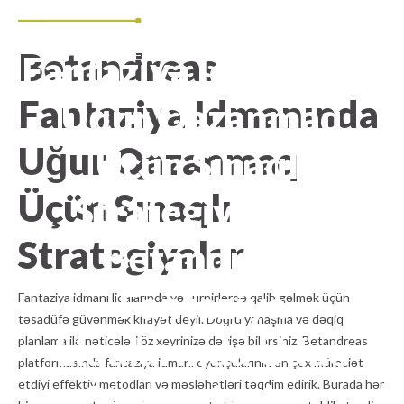
Betandreas
Betandreas
Fantaziya Idmanında
Fantaziya Idmanında
Uğur Qazanmaq
Uğur Qazanmaq
Üçün Sınaqlı
Üçün Sınaqlı
Strategiyalar –
Strategiyalar
Betandreas
Fantaziya
Fantaziya idmanı liqalarında və turnirlərdə qalib gəlmək üçün
təsadüfə güvənmək kifayət deyil. Doğru yanaşma və dəqiq
Liqalarında Uduş
planlama ilə nəticələri öz xeyrinizə dəyişə bilərsiniz. Betandreas
platformasında fantaziya idmanı oyunçularının ən çox müraciət
etdiyi effektiv metodları və məsləhətləri təqdim edirik. Burada hər
Strategiyaları