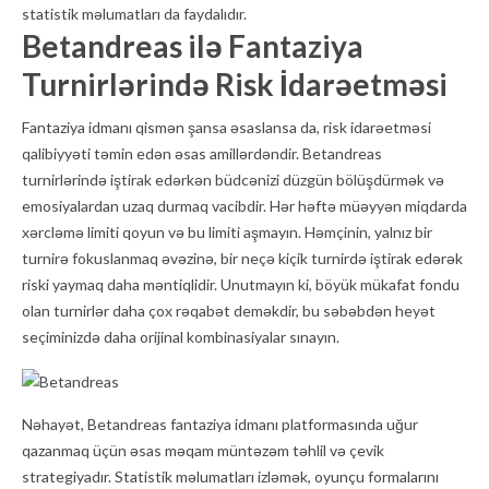
statistik məlumatları da faydalıdır.
Betandreas ilə Fantaziya
Turnirlərində Risk İdarəetməsi
Fantaziya idmanı qismən şansa əsaslansa da, risk idarəetməsi
qalibiyyəti təmin edən əsas amillərdəndir. Betandreas
turnirlərində iştirak edərkən büdcənizi düzgün bölüşdürmək və
emosiyalardan uzaq durmaq vacibdir. Hər həftə müəyyən miqdarda
xərcləmə limiti qoyun və bu limiti aşmayın. Həmçinin, yalnız bir
turnirə fokuslanmaq əvəzinə, bir neçə kiçik turnirdə iştirak edərək
riski yaymaq daha məntiqlidir. Unutmayın ki, böyük mükafat fondu
olan turnirlər daha çox rəqabət deməkdir, bu səbəbdən heyət
seçiminizdə daha orijinal kombinasiyalar sınayın.
Nəhayət, Betandreas fantaziya idmanı platformasında uğur
qazanmaq üçün əsas məqam müntəzəm təhlil və çevik
strategiyadır. Statistik məlumatları izləmək, oyunçu formalarını