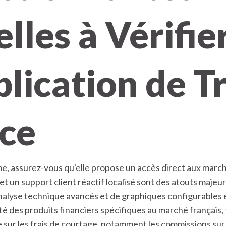
elles à Vérifie
lication de T
nce
rme, assurez-vous qu'elle propose un accès direct aux mar
 et un support client réactif localisé sont des atouts majeu
analyse technique avancés et de graphiques configurables e
lité des produits financiers spécifiques au marché français,
 sur les frais de courtage, notamment les commissions sur l