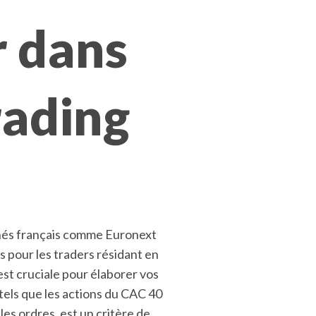
r dans
rading
chés français comme Euronext
rs pour les traders résidant en
st cruciale pour élaborer vos
 tels que les actions du CAC 40
es ordres, est un critère de